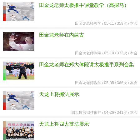
田金龙老师太极推手课堂教学（高探马）
田金龙老师教学
/
05-11 /
359次 /
本会
田金龙老师在内蒙古
田金龙老师教学
/
05-10 /
333次 /
本会
田金龙老师在郑大体院讲太极推手系列合集
田金龙老师教学
/
05-05 /
366次 /
本会
天龙上将掷法展示
四大技法掷挂偏拧
/
04-26 /
341次 /
本会
天龙上将四大技法展示