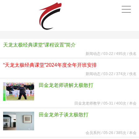
手
机
导
航
天龙太极经典课堂“课程设置”简介
新闻动态
/
03-22 /
495次 /
佚名
“天龙太极经典课堂”2024年度全年开班安排
新闻动态
/
03-22 /
374次 /
佚名
田金龙老师讲解太极散打
田金龙老师教学
/
05-31 /
400次 /
本会
田金龙弟子谈太极散打
会员系列
/
05-26 /
385次 /
本会