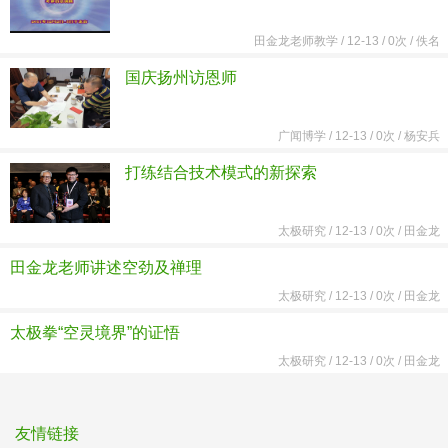
田金龙老师教学
/
12-13 /
0次 /
佚名
国庆扬州访恩师
广闻博学
/
12-13 /
0次 /
杨安兵
打练结合技术模式的新探索
太极研究
/
12-13 /
0次 /
田金龙
田金龙老师讲述空劲及禅理
太极研究
/
12-13 /
0次 /
田金龙
太极拳“空灵境界”的证悟
太极研究
/
12-13 /
0次 /
田金龙
友情链接