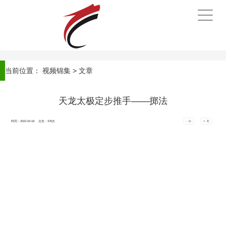
手
机
导
航
当前位置：
视频锦集
> 文章
天龙太极定步推手——掷法
时间：2022-04-18 点击：
376
次
- 小
+ 大