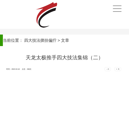
手
机
导
航
当前位置：
四大技法掷挂偏拧
> 文章
天龙太极推手四大技法集锦（二）
时间：2022-04-18 点击：
384
次
- 小
+ 大